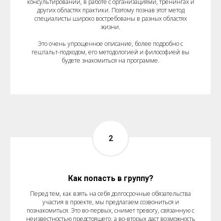
консультировании, в работе с организациями, тренингах и
других областях практики. Поэтому познав этот метод
специалисты широко востребованы в разных областях
жизни.
Это очень упрощенное описание, более подробно с
гештальт-подходом, его методологией и философией вы
будете знакомиться на программе.
Как попасть в группу?
Перед тем, как взять на себя долгосрочные обязательства
участия в проекте, мы предлагаем созвониться и
познакомиться. Это во-первых, снимет тревогу, связанную с
неизвестностью предстоящего, а во-вторых даст возможность