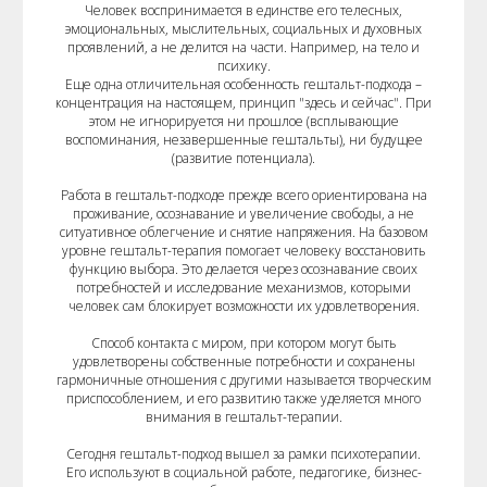
Человек воспринимается в единстве его телесных,
эмоциональных, мыслительных, социальных и духовных
проявлений, а не делится на части. Например, на тело и
психику.
Еще одна отличительная особенность гештальт-подхода –
концентрация на настоящем, принцип "здесь и сейчас". При
этом не игнорируется ни прошлое (всплывающие
воспоминания, незавершенные гештальты), ни будущее
(развитие потенциала).
Работа в гештальт-подходе прежде всего ориентирована на
проживание, осознавание и увеличение свободы, а не
ситуативное облегчение и снятие напряжения. На базовом
уровне гештальт-терапия помогает человеку восстановить
функцию выбора. Это делается через осознавание своих
потребностей и исследование механизмов, которыми
человек сам блокирует возможности их удовлетворения.
Способ контакта с миром, при котором могут быть
удовлетворены собственные потребности и сохранены
гармоничные отношения с другими называется творческим
приспособлением, и его развитию также уделяется много
внимания в гештальт-терапии.
Сегодня гештальт-подход вышел за рамки психотерапии.
Его используют в социальной работе, педагогике, бизнес-