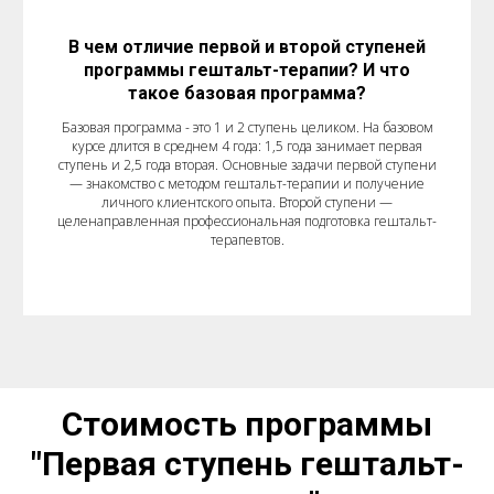
В чем отличие первой и второй ступеней
программы гештальт-терапии? И что
такое базовая программа?
Базовая программа - это 1 и 2 ступень целиком. На базовом
курсе длится в среднем 4 года: 1,5 года занимает первая
ступень и 2,5 года вторая. Основные задачи первой ступени
— знакомство с методом гештальт-терапии и получение
личного клиентского опыта. Второй ступени —
целенаправленная профессиональная подготовка гештальт-
терапевтов.
Стоимость программы
"
Первая ступень гештальт-